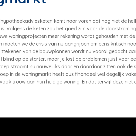
 hypotheekadviesketen komt naar voren dat nog niet de hel
r is. Volgens de keten zou het goed zijn voor de doorstromin
uwe woningprojecten meer rekening wordt gehouden met de 
en moeten we de crisis van nu aangrijpen om eens kritisch na
t uittekenen van de bouwplannen wordt nu vooral gedacht aa
 blind op de starter, maar je lost de problemen juist voor e
groep stroomt nu nauwelijks door en daardoor zitten ook de s
oep in de woningmarkt heeft dus financieel wel degelijk vak
vaak trouw aan hun huidige woning. En dat terwijl deze niet al