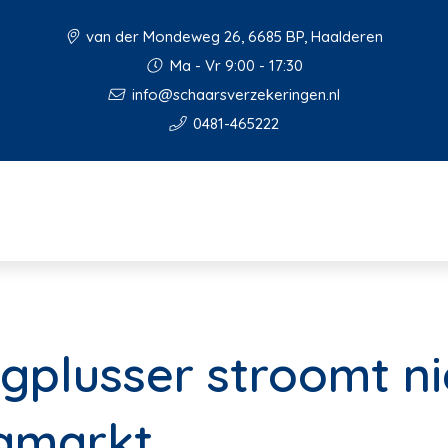
van der Mondeweg 26, 6685 BP, Haalderen
Ma - Vr 9:00 - 17:30
info@schaarsverzekeringen.nl
0481-465222
tigplusser stroomt n
gmarkt