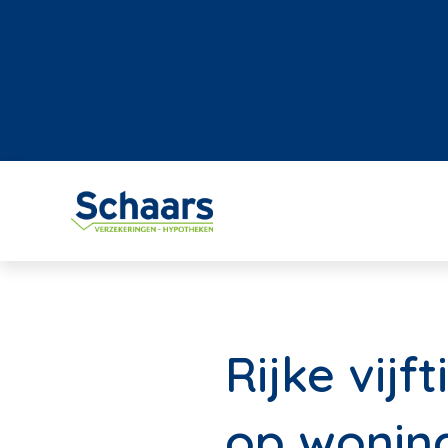
Rijke vijf
op wonin