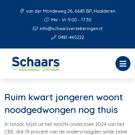
van der Mondeweg 26, 6685 BP, Haalderen
Ma - Vr 9:00 - 17:30
info@schaarsverzekeringen.nl
0481-465222
Ruim kwart jongeren woont
noodgedwongen nog thuis
In totaal, blijkt uit het WoON-onderzoek 2024 van het
CBS, dat 19 procent van de ondervraagden wilde zeker