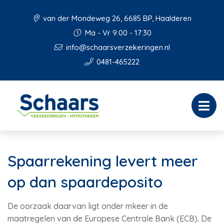
van der Mondeweg 26, 6685 BP, Haalderen
Ma - Vr 9:00 - 17:30
info@schaarsverzekeringen.nl
0481-465222
Spaarrekening levert meer
op dan spaardeposito
De oorzaak daarvan ligt onder mkeer in de
maatregelen van de Europese Centrale Bank (ECB). De