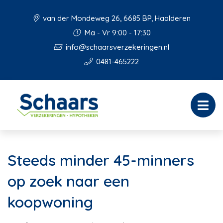
van der Mondeweg 26, 6685 BP, Haalderen
Ma - Vr 9:00 - 17:30
info@schaarsverzekeringen.nl
0481-465222
Steeds minder 45-minners
op zoek naar een
koopwoning