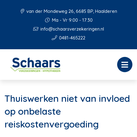
van der Mondeweg 26, 6685 BP, Haalderen
Ma - Vr 9:00 - 17:30
info@schaarsverzekeringen.nl
0481-465222
Thuiswerken niet van invloed
op onbelaste
reiskostenvergoeding