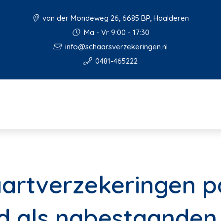
van der Mondeweg 26, 6685 BP, Haalderen
Ma - Vr 9:00 - 17:30
info@schaarsverzekeringen.nl
0481-465222
aartverzekeringen p
d als nabestaanden