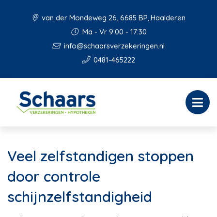
van der Mondeweg 26, 6685 BP, Haalderen
Ma - Vr 9:00 - 17:30
info@schaarsverzekeringen.nl
0481-465222
Veel zelfstandigen stoppen
door controle
schijnzelfstandigheid