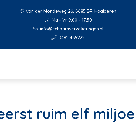
van der Mondeweg 26, 6685 BP, Haalderen
Ma - Vr 9:00 - 17:30
info@schaarsverzekeringen.nl
0481-465222
eerst ruim elf milj