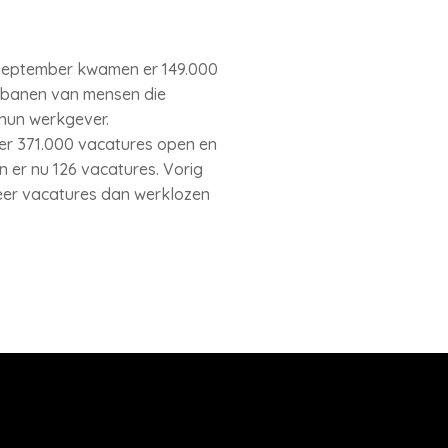
t september kwamen er 149.000
e banen van mensen die
 hun werkgever.
 er 371.000 vacatures open en
 er nu 126 vacatures. Vorig
meer vacatures dan werklozen