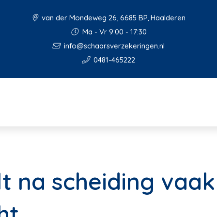
van der Mondeweg 26, 6685 BP, Haalderen
Ma - Vr 9:00 - 17:30
info@schaarsverzekeringen.nl
0481-465222
t na scheiding vaak 
ht