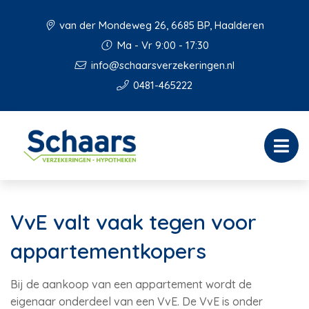
van der Mondeweg 26, 6685 BP, Haalderen
Ma - Vr 9:00 - 17:30
info@schaarsverzekeringen.nl
0481-465222
VvE valt vaak tegen voor
appartementkopers
Bij de aankoop van een appartement wordt de
eigenaar onderdeel van een VvE. De VvE is onder