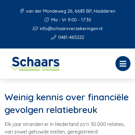
van der Mondeweg 26, 6685 BP, Haalderen
Ma - Vr 9:00 - 17:30
info@schaarsverzekeringen.nl
0481-465222
Weinig kennis over financiële
gevolgen relatiebreuk
Elk jaar stranden er in Nederland zo’n 30.000 relaties,
van zowel gehuwde stellen, geregistreerd