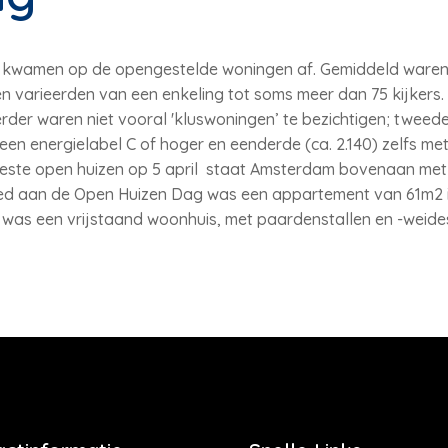
n kwamen op de opengestelde woningen af. Gemiddeld waren
 varieerden van een enkeling tot soms meer dan 75 kijkers.
der waren niet vooral 'kluswoningen’ te bezichtigen; tweede
n energielabel C of hoger en eenderde (ca. 2.140) zelfs met 
este open huizen op 5 april staat Amsterdam bovenaan met 
d aan de Open Huizen Dag was een appartement van 61m2 i
 was een vrijstaand woonhuis, met paardenstallen en -weides