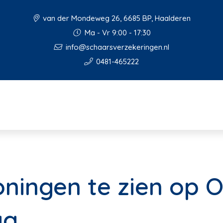
van der Mondeweg 26, 6685 BP, Haalderen
Ma - Vr 9:00 - 17:30
info@schaarsverzekeringen.nl
0481-465222
ningen te zien op 
ag