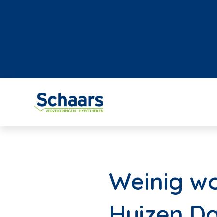
Weinig wo
Huizen D