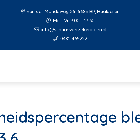
van der Mondeweg 26, 6685 BP, Haalderen
Ma - Vr 9:00 - 17:30
info@schaarsverzekeringen.nl
0481-465222
eidspercentage ble
3,6