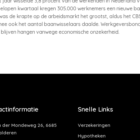
t jaar wisselde 3,8 procent van de werkenden in Nederland v
afgelopen kwartaal kregen 305.000 werknemers een nieuwe baa
as de krapte op de arbeidsmarkt het grootst, aldus het CBS.
mee ook het aantal baanwisselaars daalde. Werkgeversbon
 blijven hangen vanwege economische onzekerheid.
actinformatie
Snelle Links
 der Mondeweg 26, 6685
Verzekeringen
alderen
Hypotheken