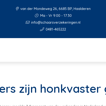
van der Mondeweg 26, 6685 BP, Haalderen
Ma - Vr 9:00 - 17:30
info@schaarsverzekeringen.nl
0481-465222
rs zijn honkvaster