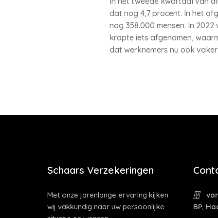
In het tweede kwartaal van di
dat nog 4,7 procent. In het 
nog 358.000 mensen. In 2022 w
krapte iets afgenomen, waar
dat werknemers nu ook vaker
Schaars Verzekeringen
Cont
Met onze jarenlange ervaring kijken
van
wij vakkundig naar uw persoonlijke
BP, Ha