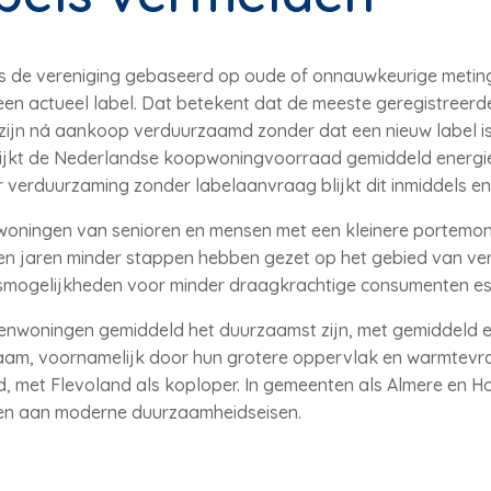
ns de vereniging gebaseerd op oude of onnauwkeurige meting
n actueel label. Dat betekent dat de meeste geregistreerde
en zijn ná aankoop verduurzaamd zonder dat een nieuw label 
 lijkt de Nederlandse koopwoningvoorraad gemiddeld energi
verduurzaming zonder labelaanvraag blijkt dit inmiddels ener
t woningen van senioren en mensen met een kleinere portemo
n jaren minder stappen hebben gezet op het gebied van ve
gsmogelijkheden voor minder draagkrachtige consumenten es
ssenwoningen gemiddeld het duurzaamst zijn, met gemiddeld e
zaam, voornamelijk door hun grotere oppervlak en warmtevr
met Flevoland als koploper. In gemeenten als Almere en Hout
en aan moderne duurzaamheidseisen.