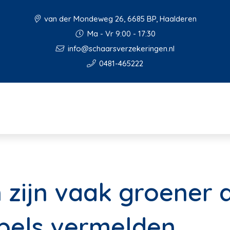
van der Mondeweg 26, 6685 BP, Haalderen
Ma - Vr 9:00 - 17:30
info@schaarsverzekeringen.nl
0481-465222
zijn vaak groener 
bels vermelden