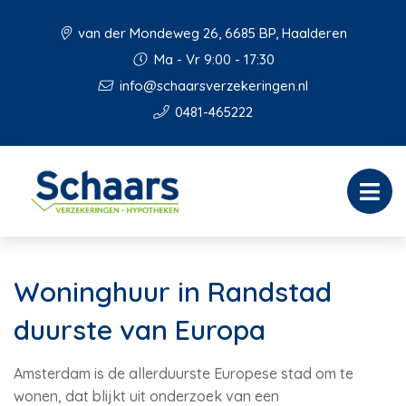
van der Mondeweg 26, 6685 BP, Haalderen
Ma - Vr 9:00 - 17:30
info@schaarsverzekeringen.nl
0481-465222
Woninghuur in Randstad
duurste van Europa
Amsterdam is de allerduurste Europese stad om te
wonen, dat blijkt uit onderzoek van een