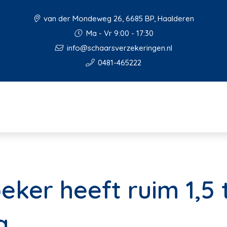
van der Mondeweg 26, 6685 BP, Haalderen
Ma - Vr 9:00 - 17:30
info@schaarsverzekeringen.nl
0481-465222
ker heeft ruim 1,5 
g