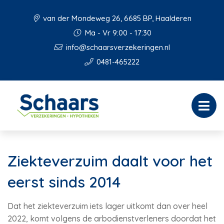
van der Mondeweg 26, 6685 BP, Haalderen
Ma - Vr 9:00 - 17:30
info@schaarsverzekeringen.nl
0481-465222
Ziekteverzuim daalt voor het
eerst sinds 2014
Dat het ziekteverzuim iets lager uitkomt dan over heel
2022, komt volgens de arbodienstverleners doordat het