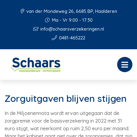
van der Mondeweg 26, 6685 BP, Haalderen
Ma - Vr 9:00 - 17:30
info@schaarsverzekeringen.nl
0481-465222
Zorguitgaven blijven stijgen
In de Miljoenennota wordt ervan uitgegaan dat de
zorgpremie voor de basisverzekering in 2022 met 31
euro stijgt, wat neerkomt op ruim 2,50 euro per maand.
Maar het kabinet gaat niet over de zorgpremies, dat zijn