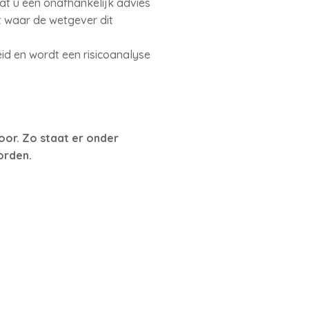
at u een onafhankelijk advies
et waar de wetgever dit
eid en wordt een risicoanalyse
oor. Zo staat er onder
orden.