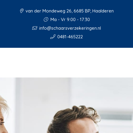
van der Mondeweg 26, 6685 BP, Haalderen
Ma - Vr 9:00 - 17:30
info@schaarsverzekeringen.nl
0481-465222