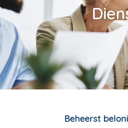
Dien
Beheerst belon