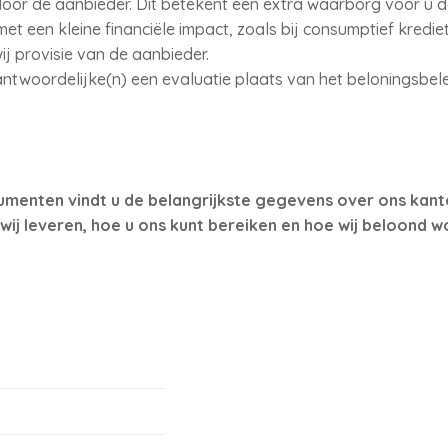
door de aanbieder. Dit betekent een extra waarborg voor u d
 met een kleine financiële impact, zoals bij consumptief kredi
ij provisie van de aanbieder.
antwoordelijke(n) een evaluatie plaats van het beloningsbel
umenten vindt u de belangrijkste gegevens over ons kant
wij leveren, hoe u ons kunt bereiken en hoe wij beloond w