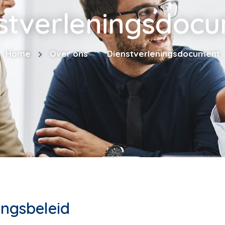
stverleningsdoc
Home
Over ons
Dienstverleningsdocument
ingsbeleid