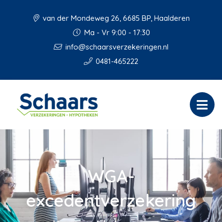
van der Mondeweg 26, 6685 BP, Haalderen
Ma - Vr 9:00 - 17:30
info@schaarsverzekeringen.nl
0481-465222
WGA-
excedentverzekering