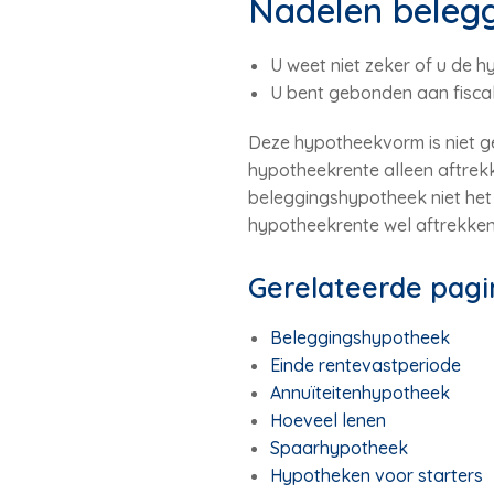
Nadelen beleg
U weet niet zeker of u de h
U bent gebonden aan fiscale
Deze hypotheekvorm is niet ge
hypotheekrente alleen aftrekke
beleggingshypotheek niet het 
hypotheekrente wel aftrekken
Gerelateerde pagi
Beleggingshypotheek
Einde rentevastperiode
Annuïteitenhypotheek
Hoeveel lenen
Spaarhypotheek
Hypotheken voor starters