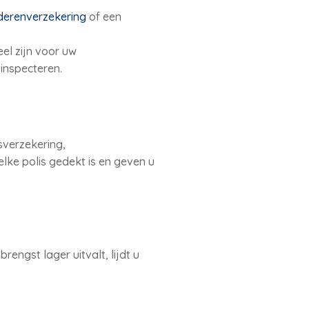
ederenverzekering
of een
eel zijn voor uw
inspecteren.
sverzekering,
lke polis gedekt is en geven u
engst lager uitvalt, lijdt u