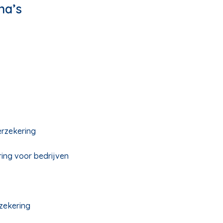
na’s
erzekering
ing voor bedrijven
zekering